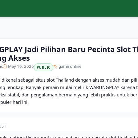
LAY Jadi Pilihan Baru Pecinta Slot T
g Akses
nc
May 16, 2026
game online
PUBLIC
kenal sebagai situs slot Thailand dengan akses mudah dan pil
ng lengkap. Banyak pemain mulai melirik WARUNGPLAY karena 
si stabil, dan pengalaman bermain yang lebih praktis untuk ber
uler hari ini.
OST