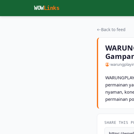
Skip to main content
WOW
Links
Back to feed
WARUNGP
Gampan
warungplayi
WARUNGPLAY di
permainan ya
nyaman, konek
permainan pop
SHARE THIS P