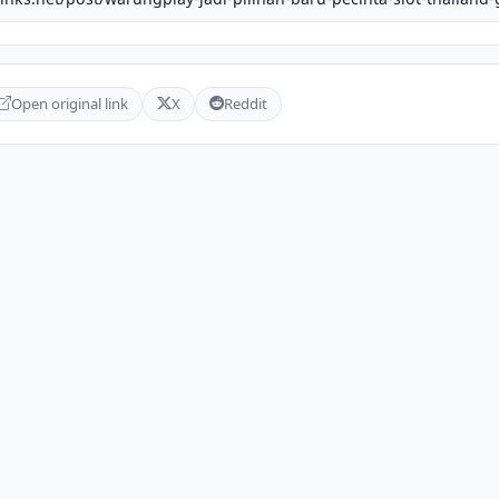
Open original link
X
Reddit