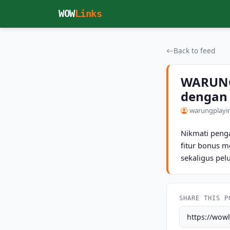
Skip to main content
WOW
Links
Back to feed
WARUNGP
dengan
warungplayi
Nikmati penga
fitur bonus 
sekaligus pel
SHARE THIS P